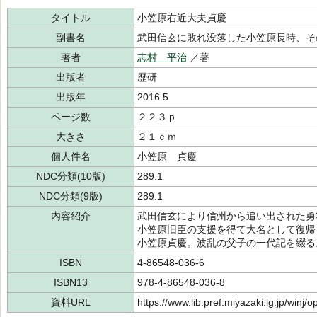
タイトル
小笠原右近大夫貞慶
副書名
武田信玄に敗れ没落した小笠原長時、そ
著者
志村 平治
／著
出版者
歴研
出版年
2016.5
ページ数
２２３ｐ
大きさ
２１ｃｍ
個人件名
小笠原 貞慶
NDC分類(10版)
289.1
NDC分類(9版)
289.1
内容紹介
武田信玄により信州から追い出された勇
小笠原旧臣の支援を得て大名として復帰
小笠原貞慶。波乱の父子の一代記を綴る
ISBN
4-86548-036-6
ISBN13
978-4-86548-036-8
資料URL
https://www.lib.pref.miyazaki.lg.jp/winj