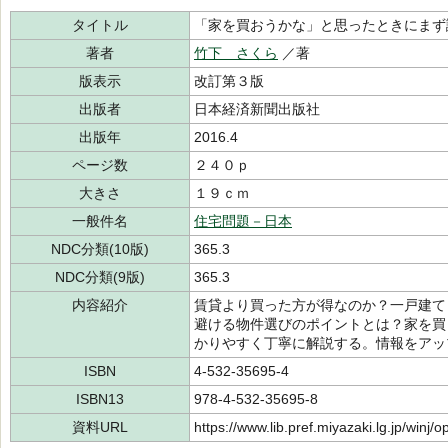
タイトル
「家を買おうかな」と思ったときにまず
著者
竹下 さくら
／著
版表示
改訂第３版
出版者
日本経済新聞出版社
出版年
2016.4
ページ数
２４０ｐ
大きさ
１９ｃｍ
一般件名
住宅問題－日本
NDC分類(10版)
365.3
NDC分類(9版)
365.3
内容紹介
賃貸より買った方が得なのか？一戸建て
避ける物件選びのポイントとは？家を買
かりやすく丁寧に解説する。情報をアッ
ISBN
4-532-35695-4
ISBN13
978-4-532-35695-8
資料URL
https://www.lib.pref.miyazaki.lg.jp/winj