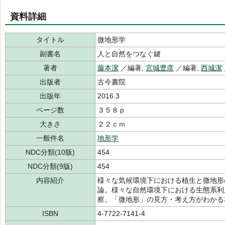
資料詳細
タイトル
微地形学
副書名
人と自然をつなぐ鍵
著者
藤本潔
／編著,
宮城豊彦
／編著,
西城潔
出版者
古今書院
出版年
2016.3
ページ数
３５８ｐ
大きさ
２２ｃｍ
一般件名
地形学
NDC分類(10版)
454
NDC分類(9版)
454
内容紹介
様々な気候環境下における植生と微地形
論。様々な自然環境下における生態系利
察。「微地形」の見方・考え方がわかる
ISBN
4-7722-7141-4