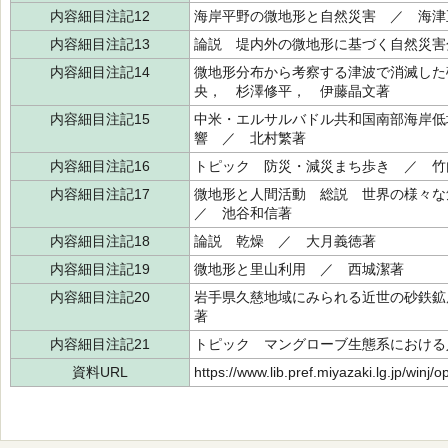
内容細目注記12
海岸平野の微地形と自然災害 ／ 海津
内容細目注記13
論説 堤内外の微地形に基づく自然災害
内容細目注記14
微地形分布から考察する津波で消滅した
央， 杉澤修平， 伊藤晶文著
内容細目注記15
中米・エルサルバドル共和国南部海岸低
響 ／ 北村繁著
内容細目注記16
トピック 防災・減災まち歩き ／ 竹
内容細目注記17
微地形と人間活動 総説 世界の様々
／ 池谷和信著
内容細目注記18
論説 乾燥 ／ 大月義徳著
内容細目注記19
微地形と里山利用 ／ 西城潔著
内容細目注記20
岩手県久慈地域にみられる近世の砂鉄鉱
著
内容細目注記21
トピック マングローブ生態系における
資料URL
https://www.lib.pref.miyazaki.lg.jp/winj