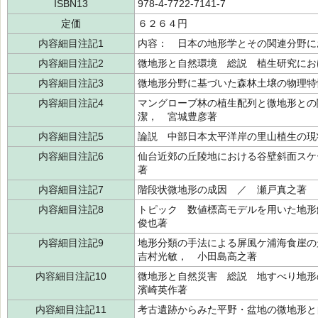
ISBN13
978-4-7722-7141-7
定価
６２６４円
内容細目注記1
内容： 日本の地形学とその関連分野に
内容細目注記2
微地形と自然環境 総説 植生研究にお
内容細目注記3
微地形分野に基づいた森林土壌の物理特
内容細目注記4
マングローブ林の植生配列と微地形との
潔， 宮城豊彦著
内容細目注記5
論説 中部日本太平洋岸の里山植生の現
内容細目注記6
仙台近郊の丘陵地における谷壁斜面スケ
著
内容細目注記7
階段状微地形の成因 ／ 瀬戸真之著
内容細目注記8
トピック 数値標高モデルを用いた地形
俊也著
内容細目注記9
地形分類の手法による屏風ケ浦海食崖
吉村光敏， 小田島高之著
内容細目注記10
微地形と自然災害 総説 地すべり地
濱崎英作著
内容細目注記11
考古遺跡からみた平野・盆地の微地形と