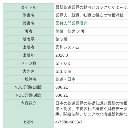
タイトル
最新鉄道業界の動向とカラクリがよ～く
副書名
業界人、就職、転職に役立つ情報満載
叢書名
図解入門業界研究
著者
佐藤 信之
／著
版表示
第３版
出版者
秀和システム
出版年
2016.3
ページ数
２７０ｐ
大きさ
２１ｃｍ
一般件名
鉄道－日本
NDC分類(10版)
686.21
NDC分類(9版)
686.21
内容紹介
日本の鉄道業界の基礎知識と最新の情報
策・制度、主要各社の概要や財務データ
事、関連法律、リニアや北海道新幹線な
ISBN
4-7980-4633-7