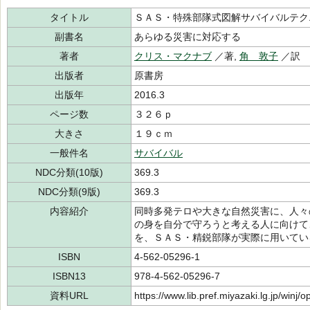
タイトル
ＳＡＳ・特殊部隊式図解サバイバルテク
副書名
あらゆる災害に対応する
著者
クリス・マクナブ
／著,
角 敦子
／訳
出版者
原書房
出版年
2016.3
ページ数
３２６ｐ
大きさ
１９ｃｍ
一般件名
サバイバル
NDC分類(10版)
369.3
NDC分類(9版)
369.3
内容紹介
同時多発テロや大きな自然災害に、人々
の身を自分で守ろうと考える人に向けて
を、ＳＡＳ・精鋭部隊が実際に用いてい
ISBN
4-562-05296-1
ISBN13
978-4-562-05296-7
資料URL
https://www.lib.pref.miyazaki.lg.jp/winj