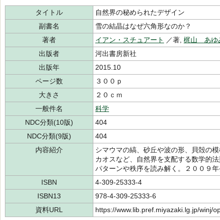
タイトル
自然界の秘められたデザイン
副書名
雪の結晶はなぜ六角形なのか？
著者
イアン・スチュアート
／著,
梶山 あゆ
出版者
河出書房新社
出版年
2015.10
ページ数
３００ｐ
大きさ
２０ｃｍ
一般件名
科学
NDC分類(10版)
404
NDC分類(9版)
404
内容紹介
シマウマの縞、砂丘や波の形、貝殻の模
カオスなど、自然界を支配する数学的法
パターンや秩序を読み解く。２００９年
ISBN
4-309-25333-4
ISBN13
978-4-309-25333-6
資料URL
https://www.lib.pref.miyazaki.lg.jp/winj