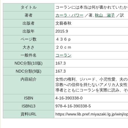
タイトル
コーランには本当は何が書かれていたか
著者
カーラ・パワー
／著,
秋山 淑子
／訳
出版者
文藝春秋
出版年
2015.9
ページ数
４３６ｐ
大きさ
２０ｃｍ
一般件名
コーラン
NDC分類(10版)
167.3
NDC分類(9版)
167.3
内容紹介
女性の権利、ジハード、小児性愛、夫の
宗教への信仰を持たないアメリカ人女性
導者とともにコーランを実際に読み、そ
ISBN
4-16-390338-0
ISBN13
978-4-16-390338-5
資料URL
https://www.lib.pref.miyazaki.lg.jp/winj