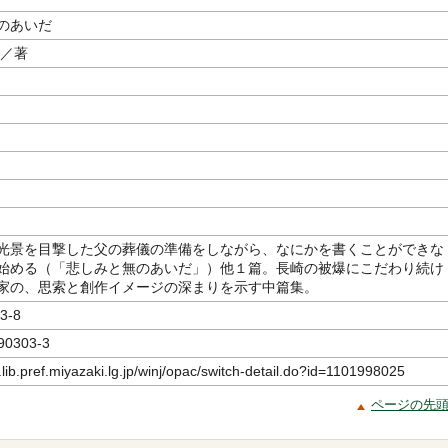
のあいだ
／著
光景を目撃した父の葬儀の準備をしながら、なにかを書くことができな
始める（「悲しみと無のあいだ」）他１篇。長崎の被爆にこだわり続け
家の、思索と創作イメージの深まりを示す中篇集。
3-8
90303-3
.lib.pref.miyazaki.lg.jp/winj/opac/switch-detail.do?id=1101998025
ページの先