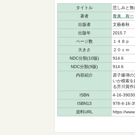
タイトル
悲しみと無
著者
青来 有一
出版者
文藝春秋
出版年
2015.7
ページ数
１４８ｐ
大きさ
２０ｃｍ
NDC分類(10版)
914.6
NDC分類(9版)
914.6
内容紹介
原子爆弾の
いか模索を
る芥川賞作
ISBN
4-16-39030
ISBN13
978-4-16-3
資料URL
https://www