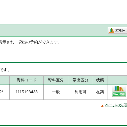
本棚へ
表示され、貸出の予約ができます。
です。
資料コード
資料区分
帯出区分
状態
2/
1115193433
一般
利用可
在架
ページの先