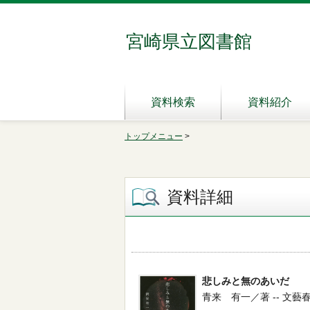
宮崎県立図書館
資料検索
資料紹介
トップメニュー
>
資料詳細
悲しみと無のあいだ
青来 有一／著 -- 文藝春秋 --