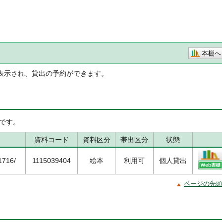
本棚へ
表示され、貸出の予約ができます。
です。
資料コード
資料区分
帯出区分
状態
716/
1115039404
絵本
利用可
個人貸出
ページの先