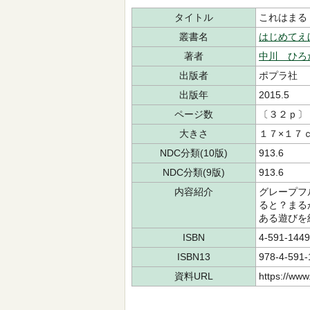
タイトル
これはまる
叢書名
はじめてえ
著者
中川 ひろ
出版者
ポプラ社
出版年
2015.5
ページ数
〔３２ｐ〕
大きさ
１７×１７
NDC分類(10版)
913.6
NDC分類(9版)
913.6
内容紹介
グレープフ
ると？まる
ある遊びを
ISBN
4-591-1449
ISBN13
978-4-591-
資料URL
https://www