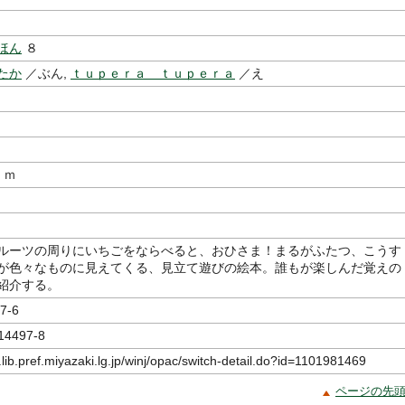
ほん
８
たか
／ぶん,
ｔｕｐｅｒａ ｔｕｐｅｒａ
／え
ｃｍ
ルーツの周りにいちごをならべると、おひさま！まるがふたつ、こうす
が色々なものに見えてくる、見立て遊びの絵本。誰もが楽しんだ覚えの
紹介する。
7-6
14497-8
.lib.pref.miyazaki.lg.jp/winj/opac/switch-detail.do?id=1101981469
ページの先