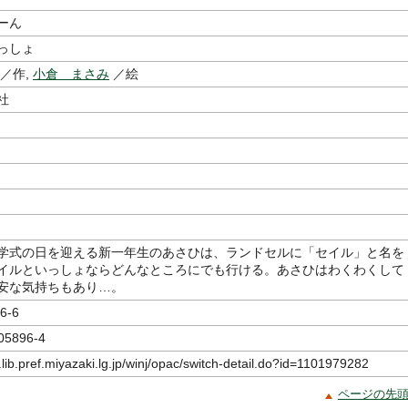
ーん
っしょ
／作,
小倉 まさみ
／絵
社
学式の日を迎える新一年生のあさひは、ランドセルに「セイル」と名を
イルといっしょならどんなところにでも行ける。あさひはわくわくして
安な気持ちもあり…。
6-6
05896-4
.lib.pref.miyazaki.lg.jp/winj/opac/switch-detail.do?id=1101979282
ページの先