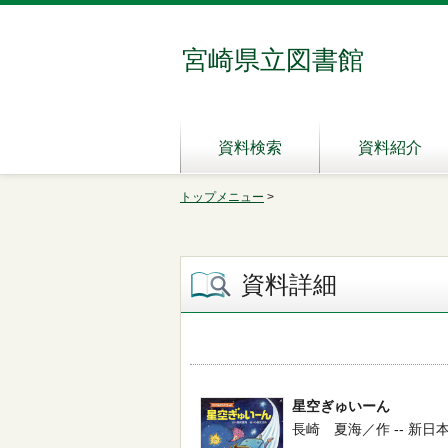
宮崎県立図書館
資料検索
資料紹介
トップメニュー
>
資料詳細
星空ぎゅいーん
長崎 夏海／作 -- 新日本出版社