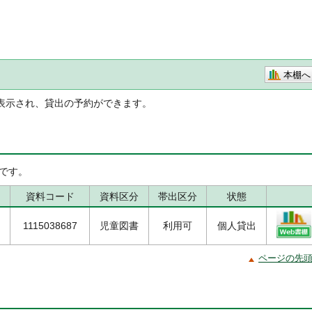
本棚へ
表示され、貸出の予約ができます。
です。
資料コード
資料区分
帯出区分
状態
1115038687
児童図書
利用可
個人貸出
ページの先