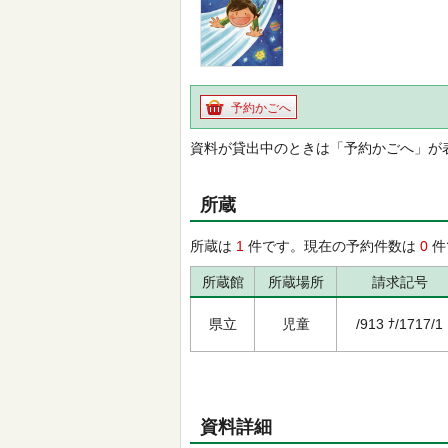
予約かごへ
資料が貸出中のときは「予約かごへ」が
所蔵
所蔵は
1
件です。現在の予約件数は
0
件
所蔵館
所蔵場所
請求記号
県立
児童
/913 ﾅ/1717/1
資料詳細