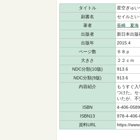
タイトル
星空ぎゅい
副書名
セイルとい
著者
長崎 夏海
出版者
新日本出版
出版年
2015.4
ページ数
６８ｐ
大きさ
２２ｃｍ
NDC分類(10版)
913.6
NDC分類(9版)
913.6
内容紹介
もうすぐ入
つけた。セ
いたが、不
ISBN
4-406-0589
ISBN13
978-4-406-
資料URL
https://www