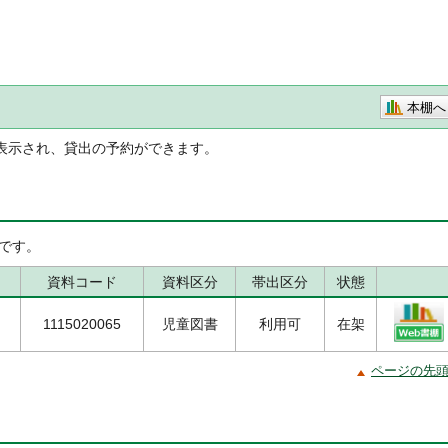
本棚へ
表示され、貸出の予約ができます。
です。
資料コード
資料区分
帯出区分
状態
1115020065
児童図書
利用可
在架
ページの先