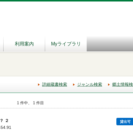
利用案内
Myライブラリ
詳細蔵書検索
ジャンル検索
郷土情報検
1 件中、 1 件目
？ ２
貸出可
454.91