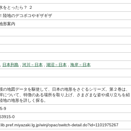
水をとったら？ ２
！陸地のデコボコやギザギザ
地形案内
,
日本列島
,
河川－日本
,
湖沼－日本
,
海岸－日本
模の地図データを駆使して、日本の地形をさぐるシリーズ。第２巻は、
岸について、特徴のある場所を取り上げ、さまざまな姿や成り立ちを紹
陸地の地形を詳しく探る。
5-9
63915-0
.lib.pref.miyazaki.lg.jp/winj/opac/switch-detail.do?id=1101975267