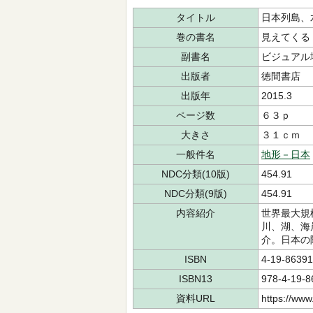
タイトル
日本列島、
巻の書名
見えてくる
副書名
ビジュアル
出版者
徳間書店
出版年
2015.3
ページ数
６３ｐ
大きさ
３１ｃｍ
一般件名
地形－日本
NDC分類(10版)
454.91
NDC分類(9版)
454.91
内容紹介
世界最大規
川、湖、海
介。日本の
ISBN
4-19-86391
ISBN13
978-4-19-8
資料URL
https://www