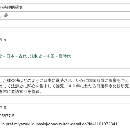
の基礎的研究
／著
６ｐ
史－日本－古代
,
法制史－中国－唐時代
した律令法はどのように日本に継受され、いかに国家形成に影響を与え
として法源史に関心を集中して論究。４０年にわたる日唐律令比較研究
巻末に要語索引を収録。
7-6
05877-5
.lib.pref.miyazaki.lg.jp/winj/opac/switch-detail.do?id=1101972341