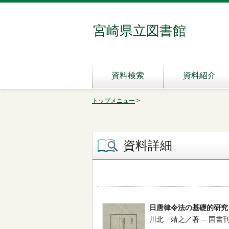
宮崎県立図書館
資料検索
資料紹介
トップメニュー
>
資料詳細
日唐律令法の基礎的研究
川北 靖之／著 -- 国書刊行会 -