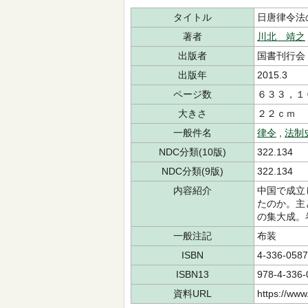
タイトル
日唐律令法
著者
川北 靖之
出版者
国書刊行会
出版年
2015.3
ページ数
６３３，１
大きさ
２２ｃｍ
一般件名
律令
,
法制
NDC分類(10版)
322.134
NDC分類(9版)
322.134
内容紹介
中国で成立
たのか。主
の集大成。
一般注記
布装
ISBN
4-336-0587
ISBN13
978-4-336-
資料URL
https://www