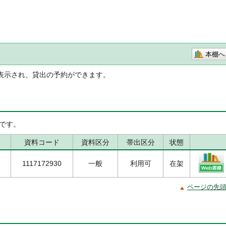
本棚へ
表示され、貸出の予約ができます。
です。
資料コード
資料区分
帯出区分
状態
1117172930
一般
利用可
在架
ページの先