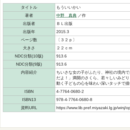
タイトル
もういいかい
著者
中野 真典
／作
出版者
ＢＬ出版
出版年
2015.3
ページ数
〔３２ｐ〕
大きさ
２２ｃｍ
NDC分類(10版)
913.6
NDC分類(9版)
913.6
内容紹介
ちいさな女の子がふたり、神社の境内で
だよ！」満開のさくら、若々しいみどり
動く子どもの心を味わい深いタッチで描
ISBN
4-7764-0680-2
ISBN13
978-4-7764-0680-8
資料URL
https://www.lib.pref.miyazaki.lg.jp/winj