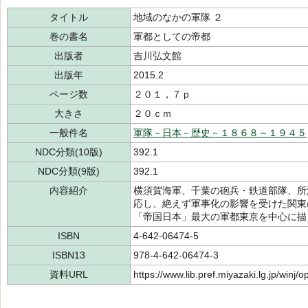
タイトル
地域のなかの軍隊 ２
巻の書名
軍都としての帝都
出版者
吉川弘文館
出版年
2015.2
ページ数
２０１，７ｐ
大きさ
２０ｃｍ
一般件名
軍隊－日本－歴史－１８６８～１９４５
NDC分類(10版)
392.1
NDC分類(9版)
392.1
内容紹介
横須賀海軍、千葉の砲兵・鉄道部隊、所
応し、絶えず軍事化の影響を受けた関東
「帝国日本」最大の軍都東京を中心に描
ISBN
4-642-06474-5
ISBN13
978-4-642-06474-3
資料URL
https://www.lib.pref.miyazaki.lg.jp/winj