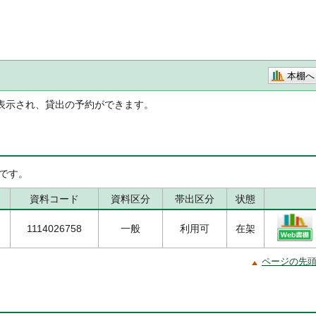
本棚へ
表示され、貸出の予約ができます。
です。
資料コード
資料区分
帯出区分
状態
1114026758
一般
利用可
在架
ページの先