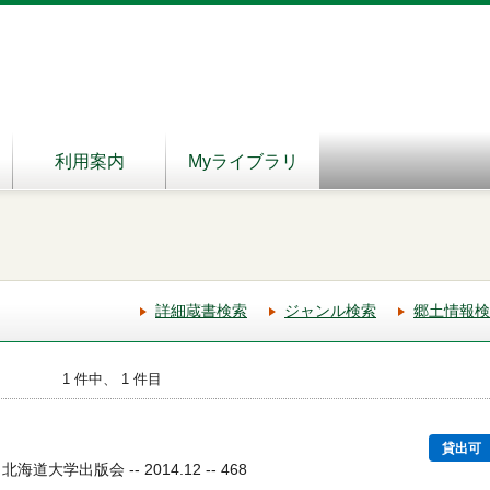
利用案内
Myライブラリ
詳細蔵書検索
ジャンル検索
郷土情報検
1 件中、 1 件目
貸出可
道大学出版会 -- 2014.12 -- 468