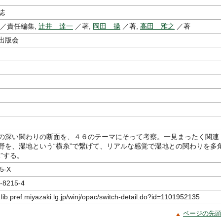
誌
／責任編集,
辻井 達一
／著,
岡田 操
／著,
高田 雅之
／著
出版会
の深い関わりの断面を、４６のテーマにそって考察。一見まったく関連
野を、湿地という“横糸”で繋げて、リアルな感覚で湿地との関わりを多
”する。
5-X
-8215-4
.lib.pref.miyazaki.lg.jp/winj/opac/switch-detail.do?id=1101952135
ページの先