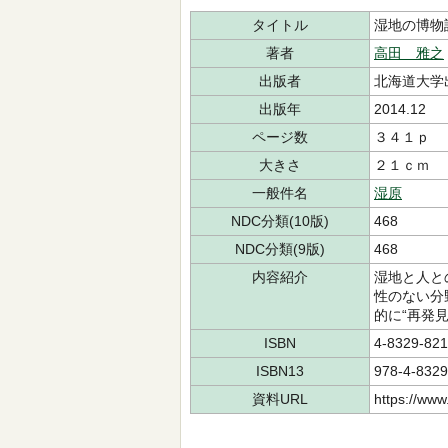
タイトル
湿地の博物
著者
高田 雅之
出版者
北海道大学
出版年
2014.12
ページ数
３４１ｐ
大きさ
２１ｃｍ
一般件名
湿原
NDC分類(10版)
468
NDC分類(9版)
468
内容紹介
湿地と人と
性のない分
的に“再発見
ISBN
4-8329-821
ISBN13
978-4-8329
資料URL
https://www