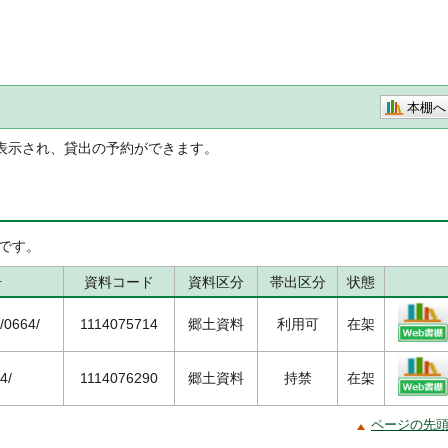
本棚へ
表示され、貸出の予約ができます。
です。
号
資料コード
資料区分
帯出区分
状態
0664/
1114075714
郷土資料
利用可
在架
4/
1114076290
郷土資料
持禁
在架
ページの先