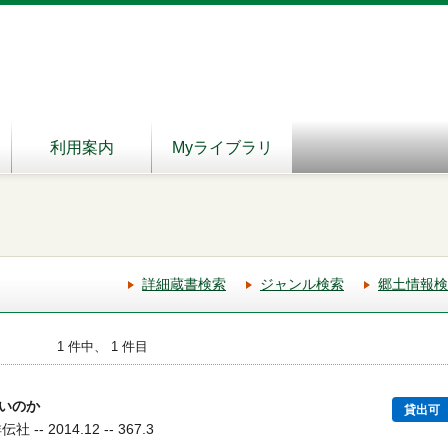
利用案内
Myライブラリ
詳細蔵書検索
ジャンル検索
郷土情報検
1 件中、 1 件目
いのか
貸出可
- 2014.12 -- 367.3