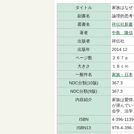
タイトル
家族はなぜ
副書名
論理的思考
叢書名
祥伝社新書
著者
中島 隆信
出版者
祥伝社
出版年
2014.12
ページ数
２６７ｐ
大きさ
１８ｃｍ
一般件名
家族－日本
NDC分類(10版)
367.3
NDC分類(9版)
367.3
内容紹介
家族は愛情
が潜んでい
会学、法学
ISBN
4-396-1139
ISBN13
978-4-396-