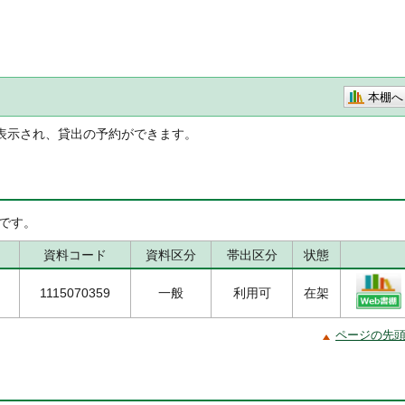
本棚へ
表示され、貸出の予約ができます。
です。
資料コード
資料区分
帯出区分
状態
1115070359
一般
利用可
在架
ページの先