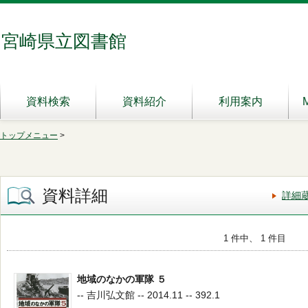
宮崎県立図書館
資料検索
資料紹介
利用案内
トップメニュー
>
資料詳細
詳細
1 件中、 1 件目
地域のなかの軍隊 ５
-- 吉川弘文館 -- 2014.11 -- 392.1