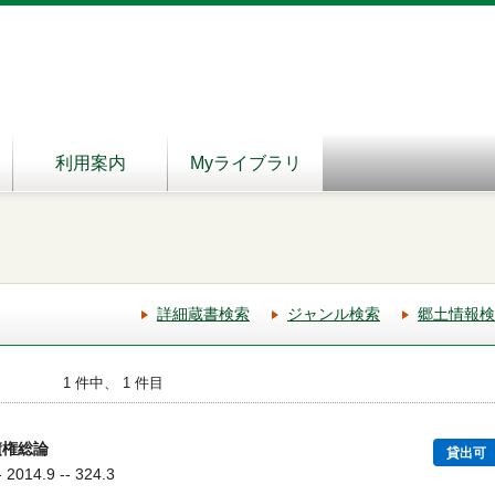
利用案内
Myライブラリ
詳細蔵書検索
ジャンル検索
郷土情報検
1 件中、 1 件目
債権総論
貸出可
14.9 -- 324.3