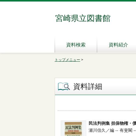
宮崎県立図書館
資料検索
資料紹介
トップメニュー
>
資料詳細
民法判例集 担保物権・
瀬川信久／編 -- 有斐閣 -- 20