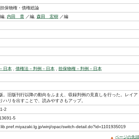
 担保物権・債権総論
編,
内田 貴
／編,
森田 宏樹
／編
－日本
,
債権法－判例－日本
,
担保物権－判例－日本
版。旧版刊行以降の動向をふまえ、収録判例の見直しを行った。レイア
リハリを出すことで、読みやすさもアップ。
1-2
13691-5
.lib.pref.miyazaki.lg.jp/winj/opac/switch-detail.do?id=1101935019
ページの先