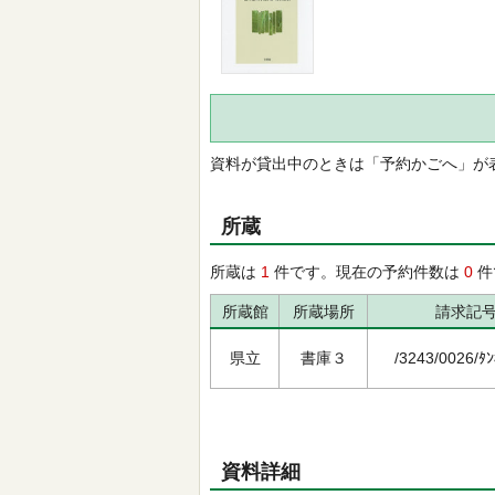
資料が貸出中のときは「予約かごへ」が
所蔵
所蔵は
1
件です。現在の予約件数は
0
件
所蔵館
所蔵場所
請求記
県立
書庫３
/3243/0026/ﾀﾝ
資料詳細