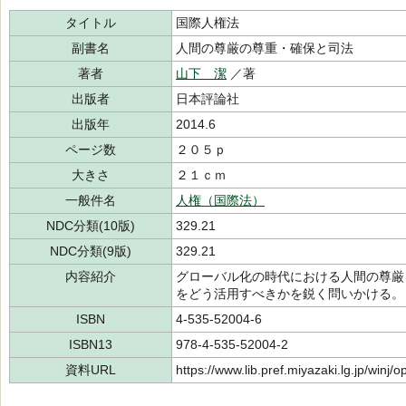
タイトル
国際人権法
副書名
人間の尊厳の尊重・確保と司法
著者
山下 潔
／著
出版者
日本評論社
出版年
2014.6
ページ数
２０５ｐ
大きさ
２１ｃｍ
一般件名
人権（国際法）
NDC分類(10版)
329.21
NDC分類(9版)
329.21
内容紹介
グローバル化の時代における人間の尊厳
をどう活用すべきかを鋭く問いかける。
ISBN
4-535-52004-6
ISBN13
978-4-535-52004-2
資料URL
https://www.lib.pref.miyazaki.lg.jp/winj