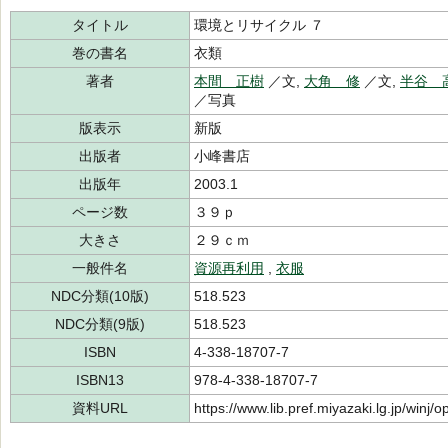
タイトル
環境とリサイクル ７
巻の書名
衣類
著者
本間 正樹
／文,
大角 修
／文,
半谷 
／写真
版表示
新版
出版者
小峰書店
出版年
2003.1
ページ数
３９ｐ
大きさ
２９ｃｍ
一般件名
資源再利用
,
衣服
NDC分類(10版)
518.523
NDC分類(9版)
518.523
ISBN
4-338-18707-7
ISBN13
978-4-338-18707-7
資料URL
https://www.lib.pref.miyazaki.lg.jp/winj