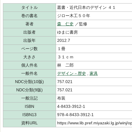
タイトル
叢書・近代日本のデザイン ４１
巻の書名
ジロー木工５０年
著者
森 仁史
／監修
出版者
ゆまに書房
出版年
2012.7
ページ数
１冊
大きさ
３１ｃｍ
個人件名
林 二郎
一般件名
デザイン－歴史
,
家具
NDC分類(10版)
757.021
NDC分類(9版)
757.021
一般注記
布装
ISBN
4-8433-3912-1
ISBN13
978-4-8433-3912-1
資料URL
https://www.lib.pref.miyazaki.lg.jp/winj