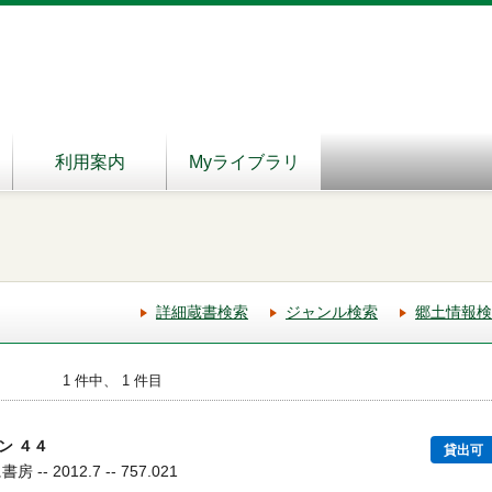
利用案内
Myライブラリ
詳細蔵書検索
ジャンル検索
郷土情報検
1 件中、 1 件目
ン ４４
貸出可
- 2012.7 -- 757.021