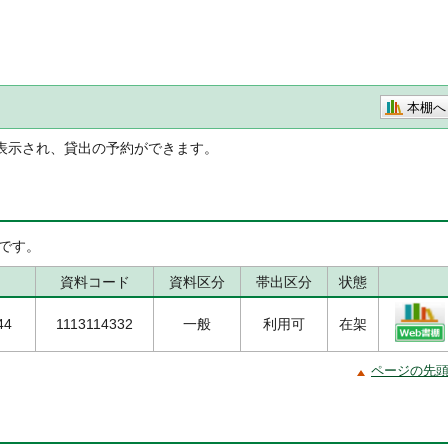
本棚へ
表示され、貸出の予約ができます。
です。
資料コード
資料区分
帯出区分
状態
44
1113114332
一般
利用可
在架
ページの先