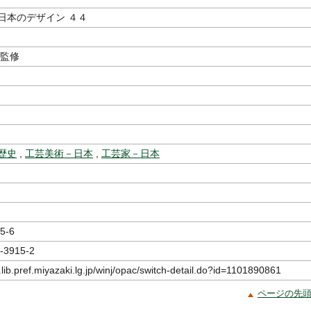
日本のデザイン ４４
監修
歴史
,
工芸美術－日本
,
工芸家－日本
5-6
-3915-2
.lib.pref.miyazaki.lg.jp/winj/opac/switch-detail.do?id=1101890861
ページの先