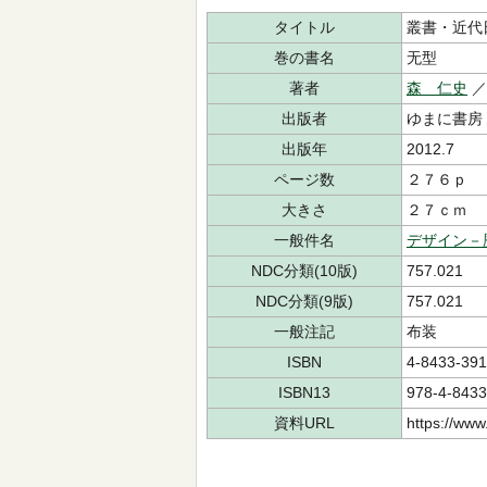
タイトル
叢書・近代
巻の書名
无型
著者
森 仁史
／
出版者
ゆまに書房
出版年
2012.7
ページ数
２７６ｐ
大きさ
２７ｃｍ
一般件名
デザイン－
NDC分類(10版)
757.021
NDC分類(9版)
757.021
一般注記
布装
ISBN
4-8433-391
ISBN13
978-4-8433
資料URL
https://www