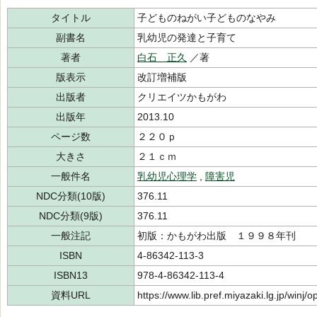
タイトル
子どものねがい子どものなやみ
副書名
乳幼児の発達と子育て
著者
白石 正久
／著
版表示
改訂増補版
出版者
クリエイツかもがわ
出版年
2013.10
ページ数
２２０ｐ
大きさ
２１ｃｍ
一般件名
乳幼児心理学
,
障害児
NDC分類(10版)
376.11
NDC分類(9版)
376.11
一般注記
初版：かもがわ出版 １９９８年刊
ISBN
4-86342-113-3
ISBN13
978-4-86342-113-4
資料URL
https://www.lib.pref.miyazaki.lg.jp/winj