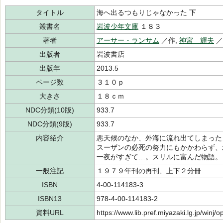
タイトル
海へ出るつもりじゃなかった 下
叢書名
岩波少年文庫
１８３
著者
アーサー・ランサム
／作,
神宮 輝夫
出版者
岩波書店
出版年
2013.5
ページ数
３１０ｐ
大きさ
１８ｃｍ
NDC分類(10版)
933.7
NDC分類(9版)
933.7
内容紹介
悪天候のなか、外海に流れ出てしまった
スーザンの必死の努力にもかかわらず、
一夜がすぎて…。スリルに富んだ物語。
一般注記
１９７９年刊の再刊、上下２分冊
ISBN
4-00-114183-3
ISBN13
978-4-00-114183-2
資料URL
https://www.lib.pref.miyazaki.lg.jp/winj