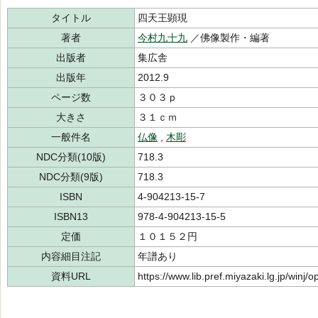
タイトル
四天王顕現
著者
今村九十九
／佛像製作・編著
出版者
集広舎
出版年
2012.9
ページ数
３０３ｐ
大きさ
３１ｃｍ
一般件名
仏像
,
木彫
NDC分類(10版)
718.3
NDC分類(9版)
718.3
ISBN
4-904213-15-7
ISBN13
978-4-904213-15-5
定価
１０１５２円
内容細目注記
年譜あり
資料URL
https://www.lib.pref.miyazaki.lg.jp/winj