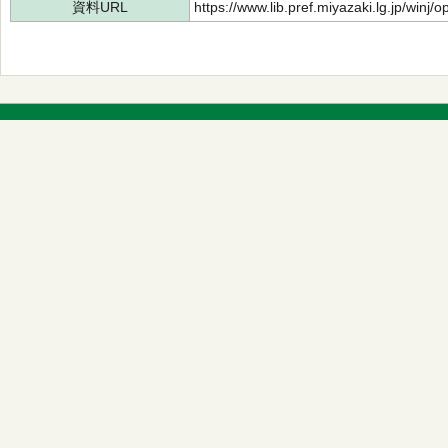
資料URL
https://www.lib.pref.miyazaki.lg.jp/winj