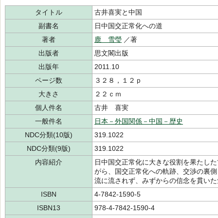
タイトル
古井喜実と中国
副書名
日中国交正常化への道
著者
鹿 雪瑩
／著
出版者
思文閣出版
出版年
2011.10
ページ数
３２８，１２ｐ
大きさ
２２ｃｍ
個人件名
古井 喜実
一般件名
日本－外国関係－中国－歴史
NDC分類(10版)
319.1022
NDC分類(9版)
319.1022
内容紹介
日中国交正常化に大きな役割を果たした
がら、国交正常化への軌跡、交渉の裏側
流に流されず、みずからの信念を貫いた
ISBN
4-7842-1590-5
ISBN13
978-4-7842-1590-4