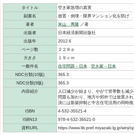
タイトル
空き家急増の真実
副書名
放置・倒壊・限界マンション化を防げ
著者
米山 秀隆
／著
出版者
日本経済新聞出版社
出版年
2012.6
ページ数
２２８ｐ
大きさ
１９ｃｍ
一般件名
住宅問題－日本
,
空き家－日本
NDC分類(10版)
365.3
NDC分類(9版)
365.3
内容紹介
人口減少が始まり、やがて世帯数も減少
問題も加わり、地方や郊外では放置され
決には新築抑制と中古住宅活用の同時推
ISBN
4-532-35521-4
ISBN13
978-4-532-35521-0
資料URL
https://www.lib.pref.miyazaki.lg.jp/winj