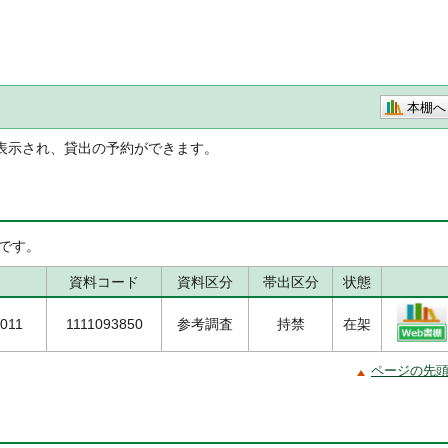
本棚へ
表示され、貸出の予約ができます。
です。
資料コード
資料区分
帯出区分
状態
2011
1111093850
参考調査
持禁
在架
ページの先