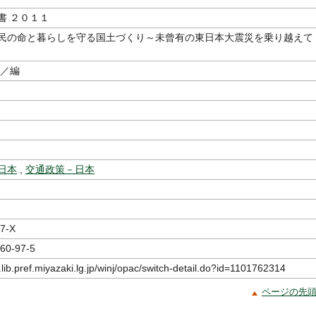
書 ２０１１
民の命と暮らしを守る国土づくり～未曾有の東日本大震災を乗り越えて
／編
日本
,
交通政策－日本
7-X
60-97-5
.lib.pref.miyazaki.lg.jp/winj/opac/switch-detail.do?id=1101762314
ページの先