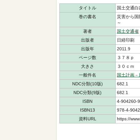
タイトル
国土交通白
巻の書名
災害から国
～
著者
国土交通省
出版者
日経印刷
出版年
2011.9
ページ数
３７８ｐ
大きさ
３０ｃｍ
一般件名
国土計画－
NDC分類(10版)
682.1
NDC分類(9版)
682.1
ISBN
4-904260-9
ISBN13
978-4-9042
資料URL
https://www