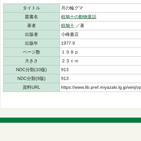
タイトル
月の輪グマ
叢書名
椋鳩十の動物童話
著者
椋鳩十
／著
出版者
小峰書店
出版年
1977.9
ページ数
１９８ｐ
大きさ
２３ｃｍ
NDC分類(10版)
913
NDC分類(9版)
913
資料URL
https://www.lib.pref.miyazaki.lg.jp/winj