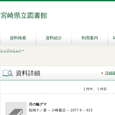
宮崎県立図書館
資料検索
資料紹介
利用案内
トップメニュー
>
資料詳細
詳細
1 件中、 1 件目
月の輪グマ
椋鳩十／著 -- 小峰書店 -- 1977.9 -- 913