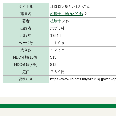
タイトル
オロロン鳥とおじいさん
叢書名
椋鳩十・動物どうわ
２
著者
椋鳩十
／作
出版者
ポプラ社
出版年
1984.3
ページ数
１１０ｐ
大きさ
２２ｃｍ
NDC分類(10版)
913
NDC分類(9版)
913
定価
７８０円
資料URL
https://www.lib.pref.miyazaki.lg.jp/winj