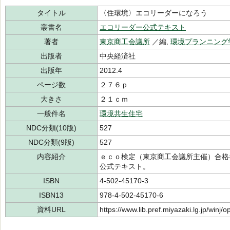
タイトル
〈住環境〉エコリーダーになろう
叢書名
エコリーダー公式テキスト
著者
東京商工会議所
／編,
環境プランニング
出版者
中央経済社
出版年
2012.4
ページ数
２７６ｐ
大きさ
２１ｃｍ
一般件名
環境共生住宅
NDC分類(10版)
527
NDC分類(9版)
527
内容紹介
ｅｃｏ検定（東京商工会議所主催）合格
公式テキスト。
ISBN
4-502-45170-3
ISBN13
978-4-502-45170-6
資料URL
https://www.lib.pref.miyazaki.lg.jp/winj