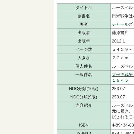
タイトル
ルーズベル
副書名
日米戦争は
著者
チャールズ
出版者
藤原書店
出版年
2012.1
ページ数
ｐ４２９～
大きさ
２２ｃｍ
個人件名
ルーズベル
一般件名
太平洋戦争
１９４５
NDC分類(10版)
253.07
NDC分類(9版)
253.07
内容紹介
ルーズベル
元に暴き、
訳されるこ
ISBN
4-89434-83
ISBN13
978-4-8943