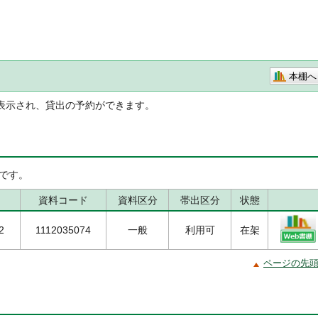
本棚へ
表示され、貸出の予約ができます。
です。
資料コード
資料区分
帯出区分
状態
2
1112035074
一般
利用可
在架
ページの先