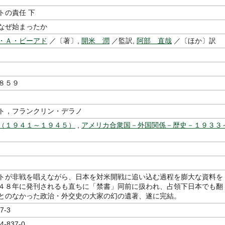
トの責任 下
なぜ始まったか
・Ａ・ビーアド
／〔著〕,
開米 潤
／監訳,
阿部 直哉
／〔ほか〕訳
８５９
ト，フランクリン・デラノ
（１９４１～１９４５）
,
アメリカ合衆国－外国関係－歴史－１９３３
トが非戦を唱えながら、日本を対米開戦に追い込む過程を膨大な資料を
４８年に発刊されるも直ちに「禁書」同前に扱われ、占領下日本でも翻
とのなかった政治・外交史の大家の幻の遺著、遂に完結。
7-3
4-837-0