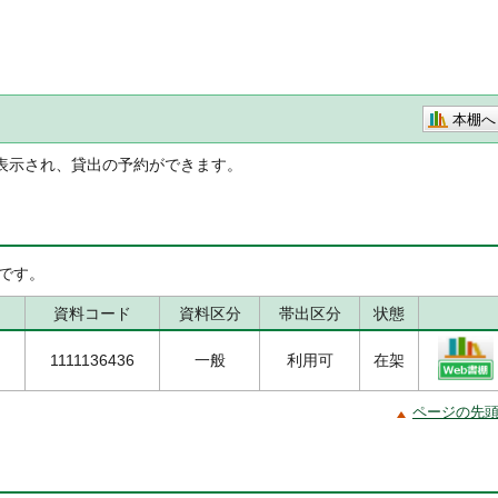
本棚へ
表示され、貸出の予約ができます。
です。
資料コード
資料区分
帯出区分
状態
1111136436
一般
利用可
在架
ページの先