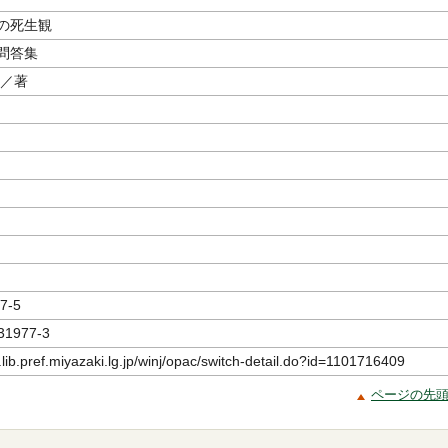
の死生観
問答集
／著
7-5
31977-3
.lib.pref.miyazaki.lg.jp/winj/opac/switch-detail.do?id=1101716409
ページの先