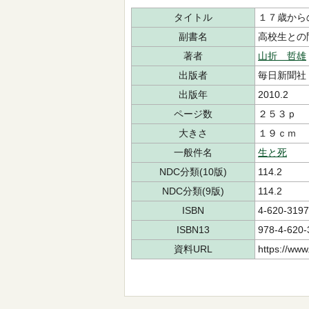
タイトル
１７歳から
副書名
高校生との
著者
山折 哲雄
出版者
毎日新聞社
出版年
2010.2
ページ数
２５３ｐ
大きさ
１９ｃｍ
一般件名
生と死
NDC分類(10版)
114.2
NDC分類(9版)
114.2
ISBN
4-620-3197
ISBN13
978-4-620-
資料URL
https://www