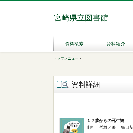
宮崎県立図書館
資料検索
資料紹介
トップメニュー
>
資料詳細
１７歳からの死生観
山折 哲雄／著 -- 毎日新聞社 -