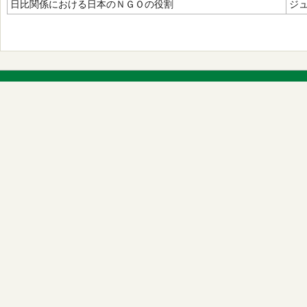
日比関係における日本のＮＧＯの役割
ジ