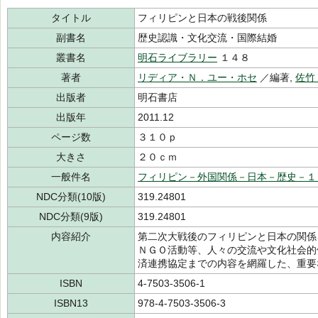
タイトル
フィリピンと日本の戦後関係
副書名
歴史認識・文化交流・国際結婚
叢書名
明石ライブラリー
１４８
著者
リディア・Ｎ．ユー・ホセ
／編著,
佐竹
出版者
明石書店
出版年
2011.12
ページ数
３１０ｐ
大きさ
２０ｃｍ
一般件名
フィリピン－外国関係－日本－歴史－１
NDC分類(10版)
319.24801
NDC分類(9版)
319.24801
内容紹介
第二次大戦後のフィリピンと日本の関係
ＮＧＯ活動等、人々の交流や文化社会的
済連携協定までの内容を網羅した、重要
ISBN
4-7503-3506-1
ISBN13
978-4-7503-3506-3