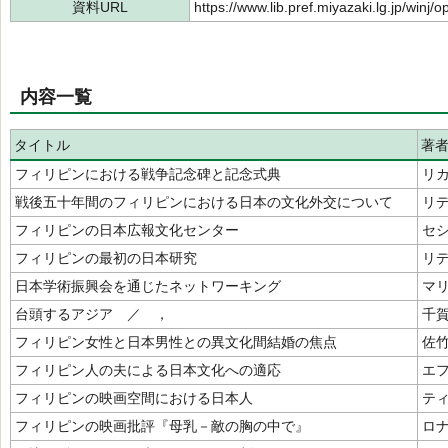
資料URL
https://www.lib.pref.miyazaki.lg.jp/winj
内容一覧
タイトル
著
フィリピンにおける戦争記念碑と記念式典
リ
戦後五十年間のフィリピンにおける日本の文化外交について
リ
フィリピンの日本広報文化センター
セ
フィリピンの最初の日本研究
リ
日本学術振興会を通じたネットワーキング
マ
台頭するアジア ／ ，
千
フィリピン女性と日本男性との異文化間結婚の焦点
佐
フィリピン人の夫による日本文化への適応
エ
フィリピンの映画空間における日本人
テ
フィリピンの映画批評『母乳－敵の胸の中で』
ロ