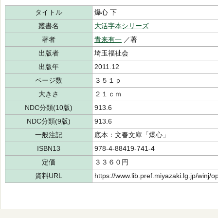
タイトル
爆心 下
叢書名
大活字本シリーズ
著者
青来有一
／著
出版者
埼玉福祉会
出版年
2011.12
ページ数
３５１ｐ
大きさ
２１ｃｍ
NDC分類(10版)
913.6
NDC分類(9版)
913.6
一般注記
底本：文春文庫「爆心」
ISBN13
978-4-88419-741-4
定価
３３６０円
資料URL
https://www.lib.pref.miyazaki.lg.jp/winj