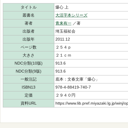
タイトル
爆心 上
叢書名
大活字本シリーズ
著者
青来有一
／著
出版者
埼玉福祉会
出版年
2011.12
ページ数
２５４ｐ
大きさ
２１ｃｍ
NDC分類(10版)
913.6
NDC分類(9版)
913.6
一般注記
底本：文春文庫「爆心」
ISBN13
978-4-88419-740-7
定価
２９４０円
資料URL
https://www.lib.pref.miyazaki.lg.jp/winj