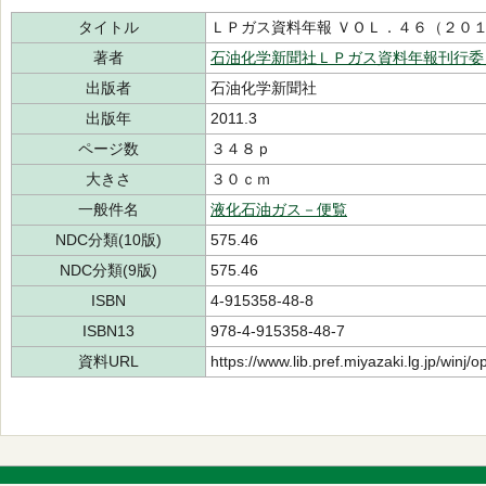
タイトル
ＬＰガス資料年報 ＶＯＬ．４６（２０
著者
石油化学新聞社ＬＰガス資料年報刊行委
出版者
石油化学新聞社
出版年
2011.3
ページ数
３４８ｐ
大きさ
３０ｃｍ
一般件名
液化石油ガス－便覧
NDC分類(10版)
575.46
NDC分類(9版)
575.46
ISBN
4-915358-48-8
ISBN13
978-4-915358-48-7
資料URL
https://www.lib.pref.miyazaki.lg.jp/winj