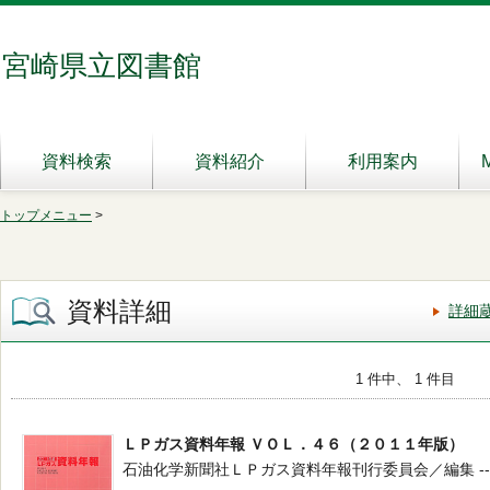
宮崎県立図書館
資料検索
資料紹介
利用案内
トップメニュー
>
資料詳細
詳細
1 件中、 1 件目
ＬＰガス資料年報 ＶＯＬ．４６（２０１１年版）
石油化学新聞社ＬＰガス資料年報刊行委員会／編集 -- 石油化学新