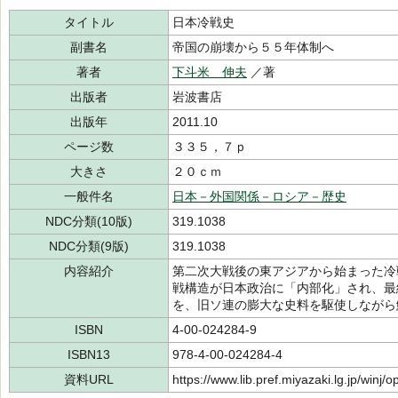
タイトル
日本冷戦史
副書名
帝国の崩壊から５５年体制へ
著者
下斗米 伸夫
／著
出版者
岩波書店
出版年
2011.10
ページ数
３３５，７ｐ
大きさ
２０ｃｍ
一般件名
日本－外国関係－ロシア－歴史
NDC分類(10版)
319.1038
NDC分類(9版)
319.1038
内容紹介
第二次大戦後の東アジアから始まった冷
戦構造が日本政治に「内部化」され、最
を、旧ソ連の膨大な史料を駆使しながら
ISBN
4-00-024284-9
ISBN13
978-4-00-024284-4
資料URL
https://www.lib.pref.miyazaki.lg.jp/winj