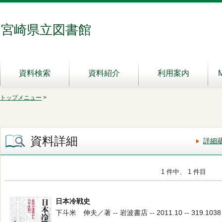
宮崎県立図書館
資料検索
資料紹介
利用案内
トップメニュー
>
資料詳細
詳細
1 件中、 1 件目
日本冷戦史
下斗米 伸夫／著 -- 岩波書店 -- 2011.10 -- 319.1038