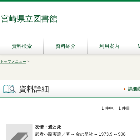
宮崎県立図書館
資料検索
資料紹介
利用案内
トップメニュー
>
資料詳細
詳細
1 件中、 1 件目
友情・愛と死
武者小路実篤／著 -- 金の星社 -- 1973.9 -- 908