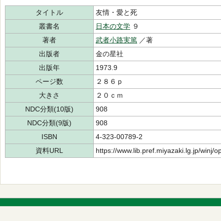
タイトル
友情・愛と死
叢書名
日本の文学
９
著者
武者小路実篤
／著
出版者
金の星社
出版年
1973.9
ページ数
２８６ｐ
大きさ
２０ｃｍ
NDC分類(10版)
908
NDC分類(9版)
908
ISBN
4-323-00789-2
資料URL
https://www.lib.pref.miyazaki.lg.jp/winj