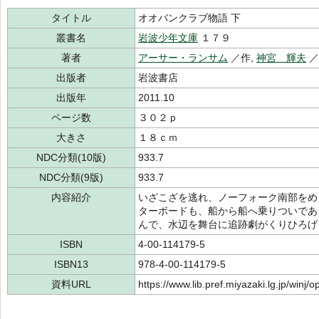
タイトル
オオバンクラブ物語 下
叢書名
岩波少年文庫
１７９
著者
アーサー・ランサム
／作,
神宮 輝夫
出版者
岩波書店
出版年
2011.10
ページ数
３０２ｐ
大きさ
１８ｃｍ
NDC分類(10版)
933.7
NDC分類(9版)
933.7
内容紹介
いざこざを逃れ、ノーフォーク南部をめ
ターボードも、船から船へ乗りついであ
んで、水辺を舞台に追跡劇がくりひろげ
ISBN
4-00-114179-5
ISBN13
978-4-00-114179-5
資料URL
https://www.lib.pref.miyazaki.lg.jp/winj