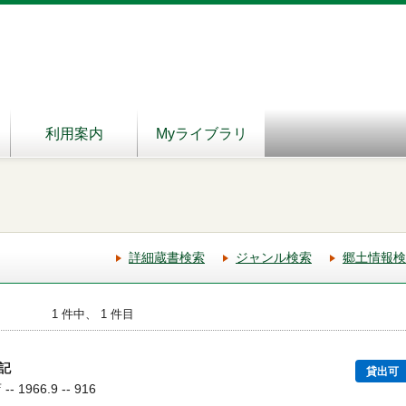
利用案内
Myライブラリ
詳細蔵書検索
ジャンル検索
郷土情報検
1 件中、 1 件目
記
貸出可
1966.9 -- 916