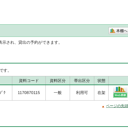
本棚へ
表示され、貸出の予約ができます。
です。
資料コード
資料区分
帯出区分
状態
ｿﾞｸ
1170870115
一般
利用可
在架
ページの先