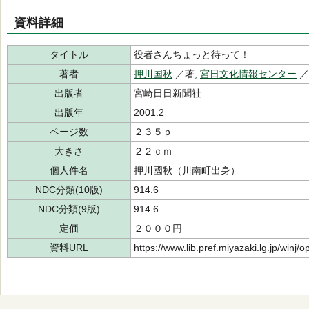
資料詳細
タイトル
役者さんちょっと待って！
著者
押川国秋
／著,
宮日文化情報センター
／
出版者
宮崎日日新聞社
出版年
2001.2
ページ数
２３５ｐ
大きさ
２２ｃｍ
個人件名
押川國秋（川南町出身）
NDC分類(10版)
914.6
NDC分類(9版)
914.6
定価
２０００円
資料URL
https://www.lib.pref.miyazaki.lg.jp/winj