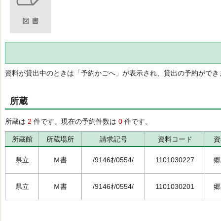
資料が貸出中のときは「予約かごへ」が表示され、貸出の予約ができ
所蔵
所蔵は
2
件です。現在の予約件数は
0
件です。
所蔵館
所蔵場所
請求記号
資料コード
資
県立
Ｍ書
/9146ｵ/0554/
1101030227
郷
県立
Ｍ書
/9146ｵ/0554/
1101030201
郷