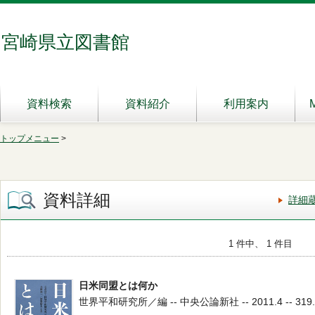
宮崎県立図書館
資料検索
資料紹介
利用案内
トップメニュー
>
資料詳細
詳細
1 件中、 1 件目
日米同盟とは何か
世界平和研究所／編 -- 中央公論新社 -- 2011.4 -- 319.