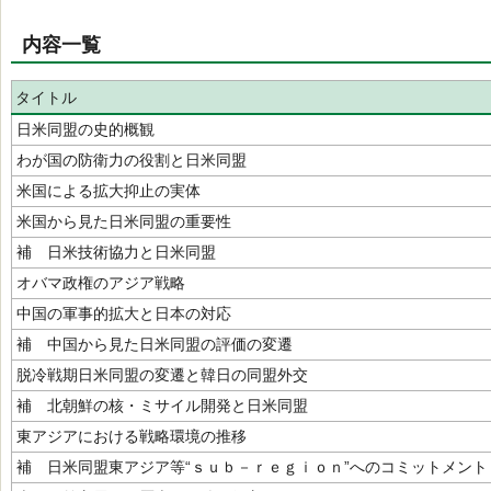
内容一覧
タイトル
日米同盟の史的概観
わが国の防衛力の役割と日米同盟
米国による拡大抑止の実体
米国から見た日米同盟の重要性
補 日米技術協力と日米同盟
オバマ政権のアジア戦略
中国の軍事的拡大と日本の対応
補 中国から見た日米同盟の評価の変遷
脱冷戦期日米同盟の変遷と韓日の同盟外交
補 北朝鮮の核・ミサイル開発と日米同盟
東アジアにおける戦略環境の推移
補 日米同盟東アジア等“ｓｕｂ－ｒｅｇｉｏｎ”へのコミットメント