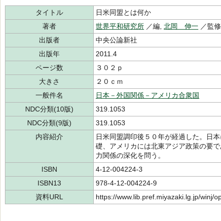
タイトル
日米同盟とは何か
著者
世界平和研究所
／編,
北岡 伸一
／監修
出版者
中央公論新社
出版年
2011.4
ページ数
３０２ｐ
大きさ
２０ｃｍ
一般件名
日本－外国関係－アメリカ合衆国
NDC分類(10版)
319.1053
NDC分類(9版)
319.1053
内容紹介
日米同盟調印後５０年が経過した。日本
礎、アメリカには北東アジア政策の要で
力関係の深化を問う。
ISBN
4-12-004224-3
ISBN13
978-4-12-004224-9
資料URL
https://www.lib.pref.miyazaki.lg.jp/winj