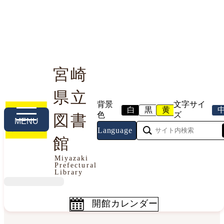
宮崎
県立
利用案内
本や資料を探す
調べる・相談する
背景
文字サイ
白
黒
黄
色
ズ
図書
MENU
Language
館
今日の開館情報
Miyazaki
Prefectural
2026年8月10日（月曜日）
Library
開館カレンダー