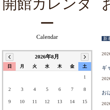
開館カレンダ
ー
Calendar
新
20
2026年8月
日
月
火
水
木
金
土
ギ
1
20
2
3
4
5
6
7
8
お
9
10
11
12
13
14
15
20