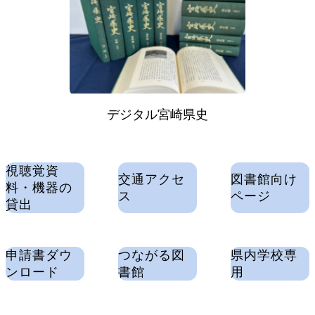
デジタル宮崎県史
視聴覚資
交通アクセ
図書館向け
料・機器の
ス
ページ
貸出
申請書ダウ
つながる図
県内学校専
ンロード
書館
用