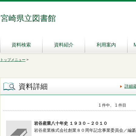
宮崎県立図書館
資料検索
資料紹介
利用案内
トップメニュー
>
資料詳細
詳細
1 件中、 1 件目
岩谷産業八十年史 １９３０－２０１０
岩谷産業株式会社創業８０周年記念事業委員会／編纂 -- 岩谷産業