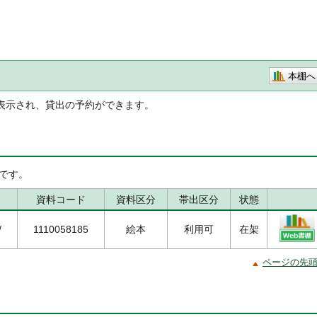
本棚へ
表示され、貸出の予約ができます。
です。
資料コード
資料区分
帯出区分
状態
/
1110058185
絵本
利用可
在架
ページの先