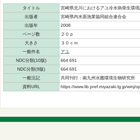
タイトル
宮崎県北川におけるアユ冷水病発生環境
出版者
宮崎県内水面漁業協同組合連合会
出版年
2008
ページ数
２０ｐ
大きさ
３０ｃｍ
一般件名
アユ
NDC分類(10版)
664.691
NDC分類(9版)
664.691
一般注記
共同刊行：南九州水圏環境生物研究所
資料URL
https://www.lib.pref.miyazaki.lg.jp/winj