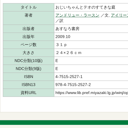
タイトル
おじいちゃんとテオのすてきな庭
著者
アンドリュー・ラースン
／文,
アイリー
／訳
出版者
あすなろ書房
出版年
2009.10
ページ数
３１ｐ
大きさ
２４×２６ｃｍ
NDC分類(10版)
E
NDC分類(9版)
E
ISBN
4-7515-2527-1
ISBN13
978-4-7515-2527-2
資料URL
https://www.lib.pref.miyazaki.lg.jp/winj