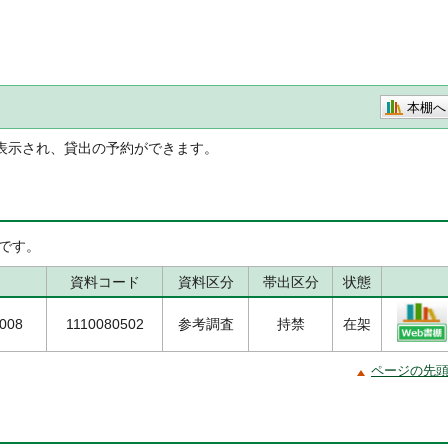
本棚へ
表示され、貸出の予約ができます。
です。
資料コード
資料区分
帯出区分
状態
2008
1110080502
参考調査
持禁
在架
ページの先